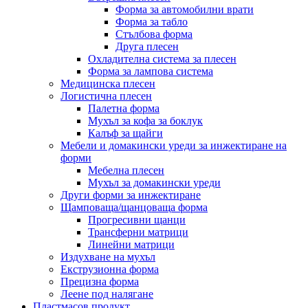
Форма за автомобилни врати
Форма за табло
Стълбова форма
Друга плесен
Охладителна система за плесен
Форма за лампова система
Медицинска плесен
Логистична плесен
Палетна форма
Мухъл за кофа за боклук
Калъф за щайги
Мебели и домакински уреди за инжектиране на
форми
Мебелна плесен
Мухъл за домакински уреди
Други форми за инжектиране
Щамповаща/щанцоваща форма
Прогресивни щанци
Трансферни матрици
Линейни матрици
Издухване на мухъл
Екструзионна форма
Прецизна форма
Леене под налягане
Пластмасов продукт