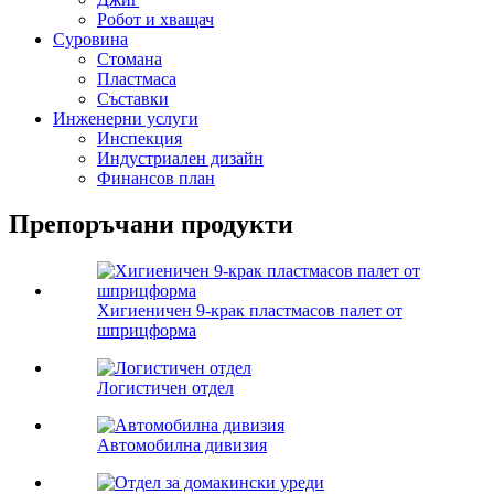
Робот и хващач
Суровина
Стомана
Пластмаса
Съставки
Инженерни услуги
Инспекция
Индустриален дизайн
Финансов план
Препоръчани продукти
Хигиеничен 9-крак пластмасов палет от
шприцформа
Логистичен отдел
Автомобилна дивизия