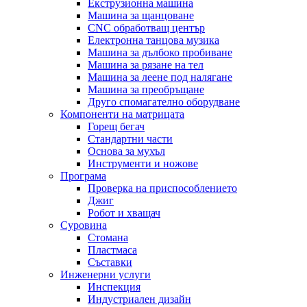
Екструзионна машина
Машина за щанцоване
CNC обработващ център
Електронна танцова музика
Машина за дълбоко пробиване
Машина за рязане на тел
Машина за леене под налягане
Машина за преобръщане
Друго спомагателно оборудване
Компоненти на матрицата
Горещ бегач
Стандартни части
Основа за мухъл
Инструменти и ножове
Програма
Проверка на приспособлението
Джиг
Робот и хващач
Суровина
Стомана
Пластмаса
Съставки
Инженерни услуги
Инспекция
Индустриален дизайн