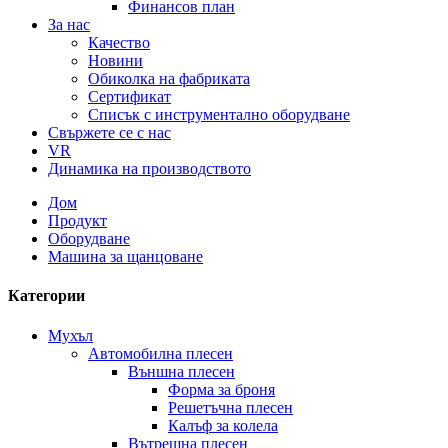
Финансов план
За нас
Качество
Новини
Обиколка на фабриката
Сертификат
Списък с инструментално оборудване
Свържете се с нас
VR
Динамика на производството
Дом
Продукт
Оборудване
Машина за щанцоване
Категории
Мухъл
Автомобилна плесен
Външна плесен
Форма за броня
Решетъчна плесен
Калъф за колела
Вътрешна плесен