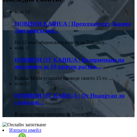
юли
15
НОВИНИ KAIHUA | Председателят Даниел
Лян присъства...
На 12 юни общинските власти на Тайджоу...
юли
11
НОВИНИ ОТ KAIHUA | Възприемане на
мисленето за 10-кратен растеж...
Kaihua Molds успешно проведе своето 15-то ...
юли
02
НОВИНИ ОТ KAIHUA | От Huangyan до
глобален...
В ексклузивно интервю за Towards No...
Изпрати имейл