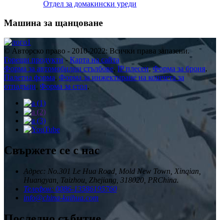
Отдел за домакински уреди
Машина за щанцоване
© Авторско право - 2010-2022: Всички права запазени.
Горещи продукти
-
Карта на сайта
Форма за автомобилни стълбове
,
IP плесен
,
Форма за броня
,
Палетна форма
,
Форма за инжектиране на кошчета за
отпадъци
,
Форма за стол
,
Свържете се с нас
Адрес: No.301 Le Hua Road, Mold New Town, Xinqian,
Huangyan, Taizhou, Zhejiang, 318020, PRChina.
Телефон: 0086-13586195760
info@china-kaihua.com
Последно събитие