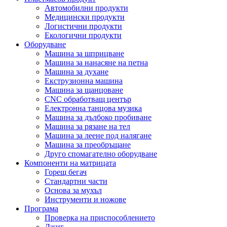
Автомобилни продукти
Медицински продукти
Логистични продукти
Екологични продукти
Оборудване
Машина за шприцване
Машина за нанасяне на петна
Машина за духане
Екструзионна машина
Машина за щанцоване
CNC обработващ център
Електронна танцова музика
Машина за дълбоко пробиване
Машина за рязане на тел
Машина за леене под налягане
Машина за преобръщане
Друго спомагателно оборудване
Компоненти на матрицата
Горещ бегач
Стандартни части
Основа за мухъл
Инструменти и ножове
Програма
Проверка на приспособлението
Джиг