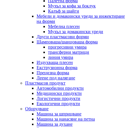
Палетна форма
Мухъл за кофа за боклук
Калъф за щайги
Мебели и домакински уреди за инжектиране
на форми
Мебелна плесен
Мухъл за домакински уреди
Други пластмасови форми
Щамповаща/щанцоваща форма
прогресивни умира
трансферни матрици
линия умира
Издухваща плесен
Екструзионна форма
Прецизна форма
Леене под налягане
Пластмасов продукт
Автомобилни продукти
Медицински продукти
Логистични продукти
Екологични продукти
Оборудване
Машина за шприцване
Машина за нанасяне на петна
Машина за духане