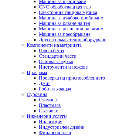
Машина за щанцоване
CNC обработващ център
Електронна танцова музика
Машина за дълбоко пробиване
Машина за рязане на тел
Машина за леене под налягане
Машина за преобръщане
Друго спомагателно оборудване
Компоненти на матрицата
Горещ бегач
Стандартни части
Основа за мухъл
Инструменти и ножове
Програма
Проверка на приспособлението
Джиг
Робот и хващач
Суровина
Стомана
Пластмаса
Съставки
Инженерни услуги
Инспекция
Индустриален дизайн
Финансов план