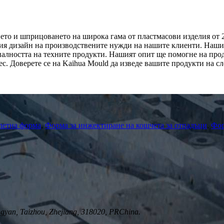
ето и шприцоването на широка гама от пластмасови изделия от 2
я дизайн на производствените нужди на нашите клиенти. Нашит
алността на техните продукти. Нашият опит ще помогне на прод
с. Доверете се на Kaihua Mould да изведе вашите продукти на с
летна форма
,
Форма за инжектиране на кошчета за отпадъци
,
Фор
yan, Taizhou, Zhejiang, 318020, PRChina.