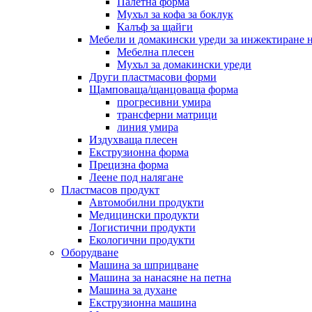
Палетна форма
Мухъл за кофа за боклук
Калъф за щайги
Мебели и домакински уреди за инжектиране 
Мебелна плесен
Мухъл за домакински уреди
Други пластмасови форми
Щамповаща/щанцоваща форма
прогресивни умира
трансферни матрици
линия умира
Издухваща плесен
Екструзионна форма
Прецизна форма
Леене под налягане
Пластмасов продукт
Автомобилни продукти
Медицински продукти
Логистични продукти
Екологични продукти
Оборудване
Машина за шприцване
Машина за нанасяне на петна
Машина за духане
Екструзионна машина