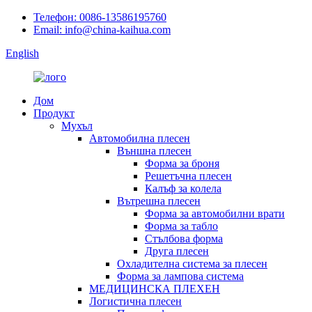
Телефон: 0086-13586195760
Email: info@china-kaihua.com
English
Дом
Продукт
Мухъл
Автомобилна плесен
Външна плесен
Форма за броня
Решетъчна плесен
Калъф за колела
Вътрешна плесен
Форма за автомобилни врати
Форма за табло
Стълбова форма
Друга плесен
Охладителна система за плесен
Форма за лампова система
МЕДИЦИНСКА ПЛЕХЕН
Логистична плесен