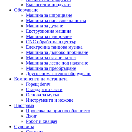
Екологични продукти
Оборудване
Машина за шприцване
Машина за нанасяне на петна
Машина за духане
Екструзионна машина
Машина за щанцоване
CNC обработващ център
Електронна танцова музика
Машина за дълбоко пробиване
Машина за рязане на тел
Машина за леене под налягане
Машина за преобръщане
Друго спомагателно оборудване
Компоненти на матрицата
Горещ бегач
Стандартни части
Основа за мухъл
Инструменти и ножове
Програма
Проверка на приспособлението
Джиг
Робот и хващач
Суровина
Стомана