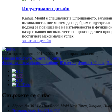
Индустриален дизайн
Kaihua Mould е специалист в шприцването, вмъкван
възможности, ние можем да подобрим индустриални
подход за повишаване на изтънчеността и функцион
пазар с нашия висококачествен производствен проце
постигнете максимален успех.
запитване
детайл
© Авторско право - 2010-2022: Всички права запазени.
Горещи продукти
-
Карта на сайта
Форма за автомобилни стълбове
,
IP плесен
,
Форма за броня
,
Па
Свържете се с нас
Адрес: No.301 Le Hua Road, Mold New Town, Xinqian, Huang
Телефон: 0086-13586195760