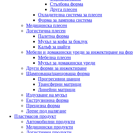
Стълбова форма
Друга плесен
Охладителна система за плесен
Форма за лампова система
Медицинска плесен
Логистична плесен
Палетна форма
Мухъл за кофа за боклук
Калъф за щайги
Мебели и домакински уреди за инжектиране на фо
Мебелна плесен
Мухъл за домакински уреди
Други форми за инжектиране
Щамповаща/щанцоваща форма
Прогресивни щанци
Трансферни матрици
Линейни матрици
Издухване на мухъл
Екструзионна форма
Прецизна форма
Леене под налягане
Пластмасов продукт
Автомобилни продукти
Медицински продукти
Логистични продукти