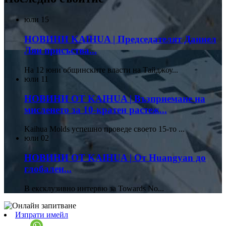
юли
15
НОВИНИ KAIHUA | Председателят Даниел
Лян присъства...
На 12 юни общинските власти на Тайджоу...
юли
11
НОВИНИ ОТ KAIHUA | Възприемане на
мисленето за 10-кратен растеж...
Kaihua Molds успешно проведе своето 15-то ...
юли
02
НОВИНИ ОТ KAIHUA | От Huangyan до
глобален...
В ексклузивно интервю за Towards No...
Изпрати имейл