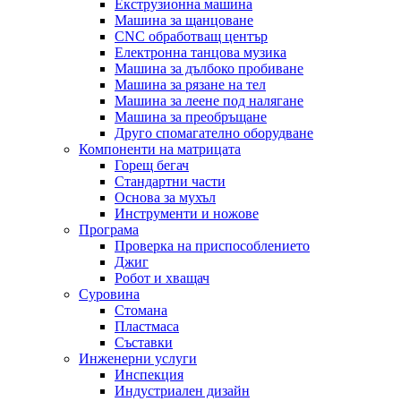
Екструзионна машина
Машина за щанцоване
CNC обработващ център
Електронна танцова музика
Машина за дълбоко пробиване
Машина за рязане на тел
Машина за леене под налягане
Машина за преобръщане
Друго спомагателно оборудване
Компоненти на матрицата
Горещ бегач
Стандартни части
Основа за мухъл
Инструменти и ножове
Програма
Проверка на приспособлението
Джиг
Робот и хващач
Суровина
Стомана
Пластмаса
Съставки
Инженерни услуги
Инспекция
Индустриален дизайн