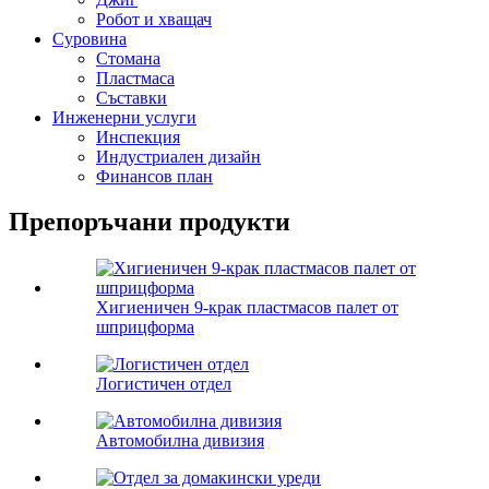
Робот и хващач
Суровина
Стомана
Пластмаса
Съставки
Инженерни услуги
Инспекция
Индустриален дизайн
Финансов план
Препоръчани продукти
Хигиеничен 9-крак пластмасов палет от
шприцформа
Логистичен отдел
Автомобилна дивизия