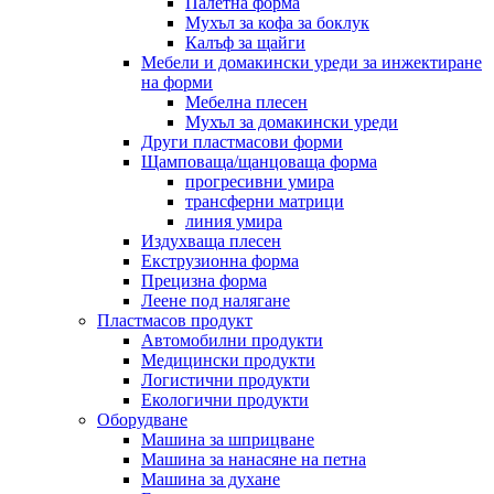
Палетна форма
Мухъл за кофа за боклук
Калъф за щайги
Мебели и домакински уреди за инжектиране
на форми
Мебелна плесен
Мухъл за домакински уреди
Други пластмасови форми
Щамповаща/щанцоваща форма
прогресивни умира
трансферни матрици
линия умира
Издухваща плесен
Екструзионна форма
Прецизна форма
Леене под налягане
Пластмасов продукт
Автомобилни продукти
Медицински продукти
Логистични продукти
Екологични продукти
Оборудване
Машина за шприцване
Машина за нанасяне на петна
Машина за духане