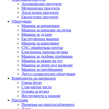
Автомобилни продукти
Медицински продукти
Логистични продукти
Екологични продукти
Оборудване
Машина за шприцване
Машина за нанасяне на петна
Машина за духане
Екструзионна машина
Машина за щанцоване
CNC обработващ център
Електронна танцова музика
Машина за дълбоко пробиване
Машина за рязане на тел
Машина за леене под налягане
Машина за преобръщане
Друго спомагателно оборудване
Компоненти на матрицата
Горещ бегач
Стандартни части
Основа за мухъл
Инструменти и ножове
Програма
Проверка на приспособлението
Джиг