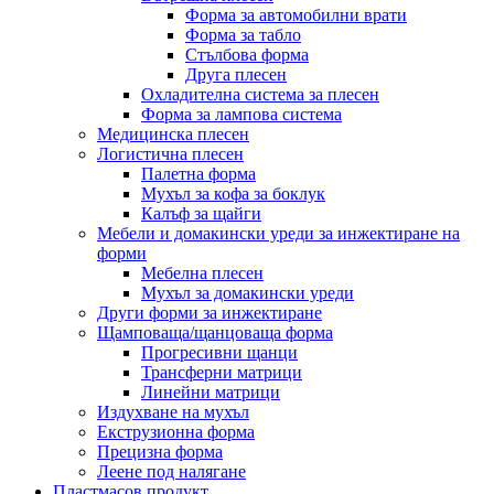
Форма за автомобилни врати
Форма за табло
Стълбова форма
Друга плесен
Охладителна система за плесен
Форма за лампова система
Медицинска плесен
Логистична плесен
Палетна форма
Мухъл за кофа за боклук
Калъф за щайги
Мебели и домакински уреди за инжектиране на
форми
Мебелна плесен
Мухъл за домакински уреди
Други форми за инжектиране
Щамповаща/щанцоваща форма
Прогресивни щанци
Трансферни матрици
Линейни матрици
Издухване на мухъл
Екструзионна форма
Прецизна форма
Леене под налягане
Пластмасов продукт