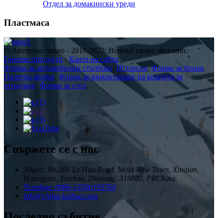
Отдел за домакински уреди
Пластмаса
© Авторско право - 2010-2022: Всички права запазени.
Горещи продукти
-
Карта на сайта
Форма за автомобилни стълбове
,
IP плесен
,
Форма за броня
,
Палетна форма
,
Форма за инжектиране на кошчета за
отпадъци
,
Форма за стол
,
Свържете се с нас
Адрес: No.301 Le Hua Road, Mold New Town, Xinqian,
Huangyan, Taizhou, Zhejiang, 318020, PRChina.
Телефон: 0086-13586195760
info@china-kaihua.com
Последно събитие