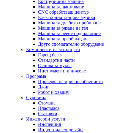
Екструзионна машина
Машина за щанцоване
CNC обработващ център
Електронна танцова музика
Машина за дълбоко пробиване
Машина за рязане на тел
Машина за леене под налягане
Машина за преобръщане
Друго спомагателно оборудване
Компоненти на матрицата
Горещ бегач
Стандартни части
Основа за мухъл
Инструменти и ножове
Програма
Проверка на приспособлението
Джиг
Робот и хващач
Суровина
Стомана
Пластмаса
Съставки
Инженерни услуги
Инспекция
Индустриален дизайн