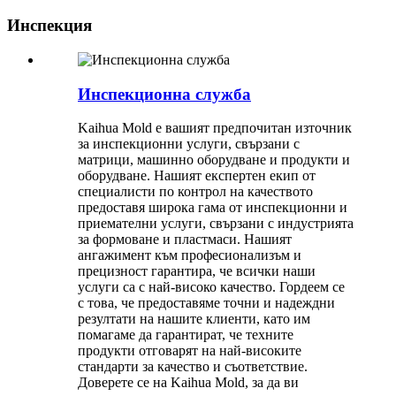
Инспекция
Инспекционна служба
Kaihua Mold е вашият предпочитан източник
за инспекционни услуги, свързани с
матрици, машинно оборудване и продукти и
оборудване. Нашият експертен екип от
специалисти по контрол на качеството
предоставя широка гама от инспекционни и
приемателни услуги, свързани с индустрията
за формоване и пластмаси. Нашият
ангажимент към професионализъм и
прецизност гарантира, че всички наши
услуги са с най-високо качество. Гордеем се
с това, че предоставяме точни и надеждни
резултати на нашите клиенти, като им
помагаме да гарантират, че техните
продукти отговарят на най-високите
стандарти за качество и съответствие.
Доверете се на Kaihua Mold, за да ви