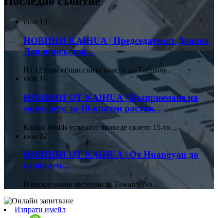
Последно събитие
юли
15
НОВИНИ KAIHUA | Председателят Даниел
Лян присъства...
На 12 юни общинските власти на Тайджоу...
юли
11
НОВИНИ ОТ KAIHUA | Възприемане на
мисленето за 10-кратен растеж...
Kaihua Molds успешно проведе своето 15-то ...
юли
02
НОВИНИ ОТ KAIHUA | От Huangyan до
глобален...
В ексклузивно интервю за Towards No...
Изпрати имейл