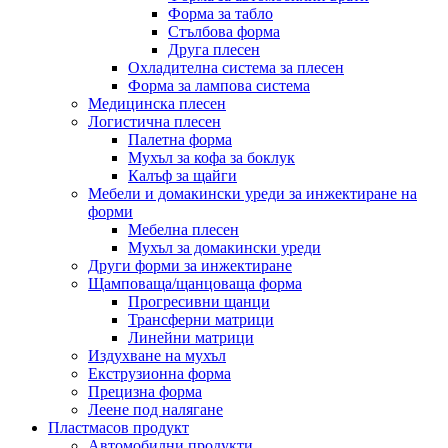
Форма за табло
Стълбова форма
Друга плесен
Охладителна система за плесен
Форма за лампова система
Медицинска плесен
Логистична плесен
Палетна форма
Мухъл за кофа за боклук
Калъф за щайги
Мебели и домакински уреди за инжектиране на
форми
Мебелна плесен
Мухъл за домакински уреди
Други форми за инжектиране
Щамповаща/щанцоваща форма
Прогресивни щанци
Трансферни матрици
Линейни матрици
Издухване на мухъл
Екструзионна форма
Прецизна форма
Леене под налягане
Пластмасов продукт
Автомобилни продукти