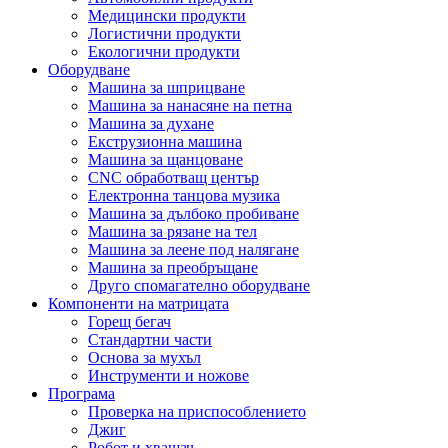
Медицински продукти
Логистични продукти
Екологични продукти
Оборудване
Машина за шприцване
Машина за нанасяне на петна
Машина за духане
Екструзионна машина
Машина за щанцоване
CNC обработващ център
Електронна танцова музика
Машина за дълбоко пробиване
Машина за рязане на тел
Машина за леене под налягане
Машина за преобръщане
Друго спомагателно оборудване
Компоненти на матрицата
Горещ бегач
Стандартни части
Основа за мухъл
Инструменти и ножове
Програма
Проверка на приспособлението
Джиг
Робот и хващач