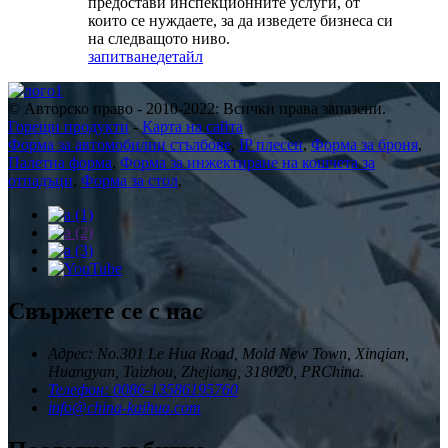
предостави инспекционните услуги, от
които се нуждаете, за да изведете бизнеса си
на следващото ниво.
запитване
детайл
© Авторско право - 2010-2022: Всички права запазени.
Горещи продукти
-
Карта на сайта
Форма за автомобилни стълбове
,
IP плесен
,
Форма за броня
,
Палетна форма
,
Форма за инжектиране на кошчета за
отпадъци
,
Форма за стол
,
Свържете се с нас
Адрес: No.301 Le Hua Road, Mold New Town, Xinqian,
Huangyan, Taizhou, Zhejiang, 318020, PRChina.
Телефон: 0086-13586195760
info@china-kaihua.com