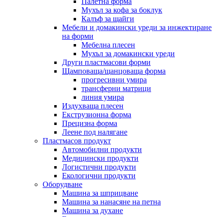
Палетна форма
Мухъл за кофа за боклук
Калъф за щайги
Мебели и домакински уреди за инжектиране
на форми
Мебелна плесен
Мухъл за домакински уреди
Други пластмасови форми
Щамповаща/щанцоваща форма
прогресивни умира
трансферни матрици
линия умира
Издухваща плесен
Екструзионна форма
Прецизна форма
Леене под налягане
Пластмасов продукт
Автомобилни продукти
Медицински продукти
Логистични продукти
Екологични продукти
Оборудване
Машина за шприцване
Машина за нанасяне на петна
Машина за духане