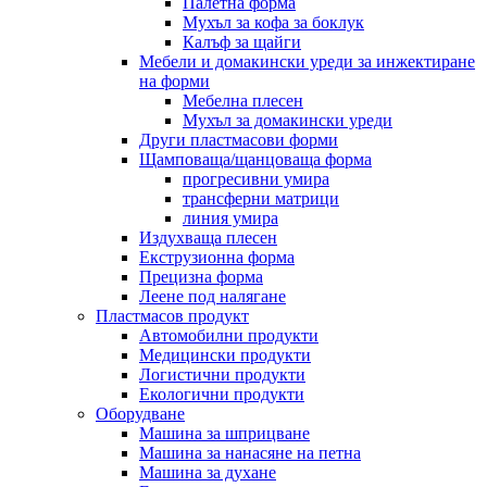
Палетна форма
Мухъл за кофа за боклук
Калъф за щайги
Мебели и домакински уреди за инжектиране
на форми
Мебелна плесен
Мухъл за домакински уреди
Други пластмасови форми
Щамповаща/щанцоваща форма
прогресивни умира
трансферни матрици
линия умира
Издухваща плесен
Екструзионна форма
Прецизна форма
Леене под налягане
Пластмасов продукт
Автомобилни продукти
Медицински продукти
Логистични продукти
Екологични продукти
Оборудване
Машина за шприцване
Машина за нанасяне на петна
Машина за духане