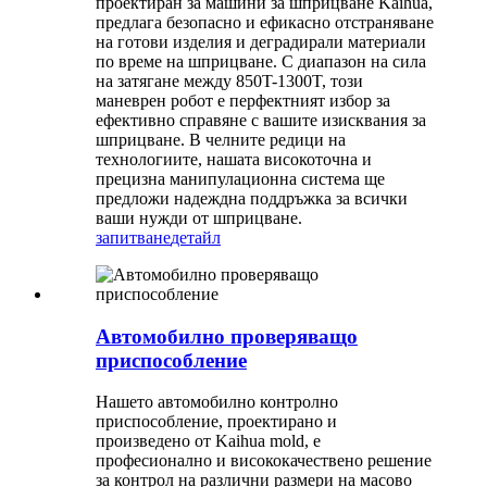
проектиран за машини за шприцване Kaihua,
предлага безопасно и ефикасно отстраняване
на готови изделия и деградирали материали
по време на шприцване. С диапазон на сила
на затягане между 850T-1300T, този
маневрен робот е перфектният избор за
ефективно справяне с вашите изисквания за
шприцване. В челните редици на
технологиите, нашата високоточна и
прецизна манипулационна система ще
предложи надеждна поддръжка за всички
ваши нужди от шприцване.
запитване
детайл
Автомобилно проверяващо
приспособление
Нашето автомобилно контролно
приспособление, проектирано и
произведено от Kaihua mold, е
професионално и висококачествено решение
за контрол на различни размери на масово