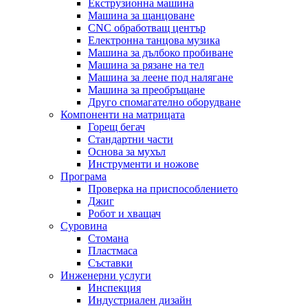
Екструзионна машина
Машина за щанцоване
CNC обработващ център
Електронна танцова музика
Машина за дълбоко пробиване
Машина за рязане на тел
Машина за леене под налягане
Машина за преобръщане
Друго спомагателно оборудване
Компоненти на матрицата
Горещ бегач
Стандартни части
Основа за мухъл
Инструменти и ножове
Програма
Проверка на приспособлението
Джиг
Робот и хващач
Суровина
Стомана
Пластмаса
Съставки
Инженерни услуги
Инспекция
Индустриален дизайн