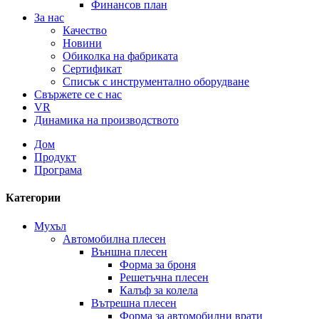
Финансов план
За нас
Качество
Новини
Обиколка на фабриката
Сертификат
Списък с инструментално оборудване
Свържете се с нас
VR
Динамика на производството
Дом
Продукт
Програма
Категории
Мухъл
Автомобилна плесен
Външна плесен
Форма за броня
Решетъчна плесен
Калъф за колела
Вътрешна плесен
Форма за автомобилни врати