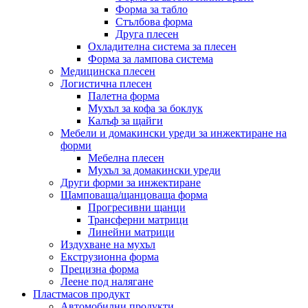
Форма за табло
Стълбова форма
Друга плесен
Охладителна система за плесен
Форма за лампова система
Медицинска плесен
Логистична плесен
Палетна форма
Мухъл за кофа за боклук
Калъф за щайги
Мебели и домакински уреди за инжектиране на
форми
Мебелна плесен
Мухъл за домакински уреди
Други форми за инжектиране
Щамповаща/щанцоваща форма
Прогресивни щанци
Трансферни матрици
Линейни матрици
Издухване на мухъл
Екструзионна форма
Прецизна форма
Леене под налягане
Пластмасов продукт
Автомобилни продукти