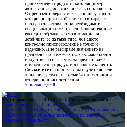
произвеждани продукти, като например
авточасти, аеронавтика и селско стопанство.
С прецизен толеранс и ефективност, нашето
контролно приспособление гарантира, че
продуктите отговарят на необходимите
спецификации и стандарти. Нашият екип от
експерти обръща голямо внимание на
детайлите, за да гарантира, че нашето
контролно приспособление е точно и
надеждно. Ние разбираме значението на
прецизността и качеството в автомобилната
индустрия и се стремим да предоставяме
изключителни продукти на нашите клиенти.
Свържете се с нас днес, за да научите повече
за нашите услуги за автомобилни матрици и
контролни приспособления.
запитване
детайл
© Авторско право - 2010-2022: Всички права запазени.
Горещи продукти
-
Карта на сайта
Форма за автомобилни стълбове
,
IP плесен
,
Форма за броня
,
Палетна форма
,
Форма за инжектиране на кошчета за
отпадъци
,
Форма за стол
,