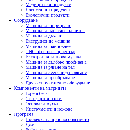
Медицински продукти
Логистични продукти
Екологични продукти
Оборудване
Машина за шприцване
Машина за нанасяне на петна
Машина за духане
Екструзионна машина
Машина за щанцоване
CNC обработващ център
Електронна танцова музика
Машина за дълбоко пробиване
Машина за рязане на тел
Машина за леене под налягане
Машина за преобръщане
Друго спомагателно оборудване
Компоненти на матрицата
Горещ бегач
Стандартни части
Основа за мухъл
Инструменти и ножове
Програма
Проверка на приспособлението
Джиг
Робот и хващач