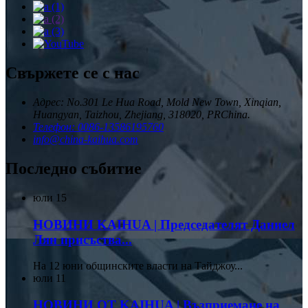
Свържете се с нас
Адрес: No.301 Le Hua Road, Mold New Town, Xinqian,
Huangyan, Taizhou, Zhejiang, 318020, PRChina.
Телефон: 0086-13586195760
info@china-kaihua.com
Последно събитие
юли
15
НОВИНИ KAIHUA | Председателят Даниел
Лян присъства...
На 12 юни общинските власти на Тайджоу...
юли
11
НОВИНИ ОТ KAIHUA | Възприемане на