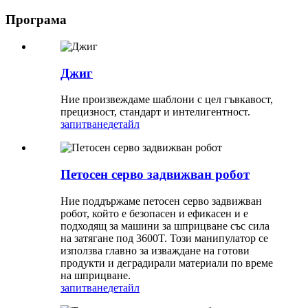
Програма
Джиг
Ние произвеждаме шаблони с цел гъвкавост,
прецизност, стандарт и интелигентност.
запитване
детайл
Петосен серво задвижван робот
Ние поддържаме петосен серво задвижван
робот, който е безопасен и ефикасен и е
подходящ за машини за шприцване със сила
на затягане под 3600T. Този манипулатор се
използва главно за изваждане на готови
продукти и деградирали материали по време
на шприцване.
запитване
детайл