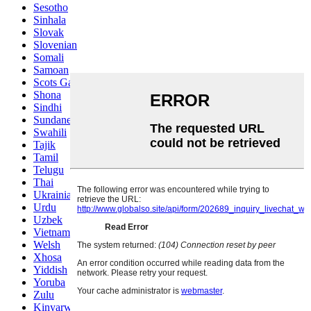
Sesotho
Sinhala
Slovak
Slovenian
Somali
Samoan
Scots Gaelic
Shona
Sindhi
Sundanese
Swahili
Tajik
Tamil
Telugu
Thai
Ukrainian
Urdu
Uzbek
Vietnamese
Welsh
Xhosa
Yiddish
Yoruba
Zulu
Kinyarwanda