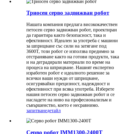
Триосен серво задвижван робот
Нашата компания предлага висококачествен
петосен серво задвижван робот, проектиран
да гарантира както безопасност, така и
ефективност. Идеален за употреба с машини
за шприцване със сили на затягане под
3600T, този робот се използва предимно за
отстраняване както на готови продукти, така
и на деградирали материали по време на
процеса на шприцване. Нашият експертно
изработен робот е идеалното решение за
всички ваши нужди от шприцване,
осигурявайки прецизност, надеждност и
ефективност при всяка употреба. Изберете
нашия петосен серво задвижван робот и се
насладете на ниво на професионализъм и
съвършенство, което е несравнимо.
запитване
детайл
Серво робот IMM1300-2400T