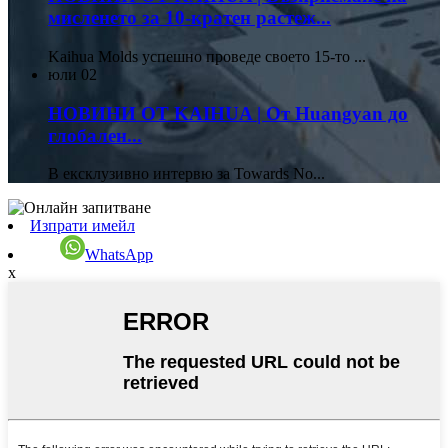
мисленето за 10-кратен растеж...
Kaihua Molds успешно проведе своето 15-то ...
юли
02
НОВИНИ ОТ KAIHUA | От Huangyan до
глобален...
В ексклузивно интервю за Towards No...
Изпрати имейл
WhatsApp
x