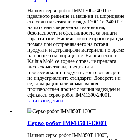
Нашият серво робот IMM1300-2400T е
идеалното решение за машини за шприцване
със сили на затягане между 1300T и 2400T. С
нашата най-съвременна технология,
безопасността и ефективността са винаги
гарантирани. Нашият робот е проектиран да
помага при отстраняването на готови
продукти и деградирали материали по време
на процеса на шприцване. Нашият екип в
Kaihua Mold се гордее с това, че предлага
висококачествени, прецизни и
професионални продукти, които отговарят
на индустриалните стандарти. Доверете ни
се, за да рационализираме вашия
производствен процес с нашия надежден и
ефикасен серво робот IMM1300-2400T.
запитване
детайл
Серво робот IMM850T-1300T
Нашият серво робот IMM850T-1300T,