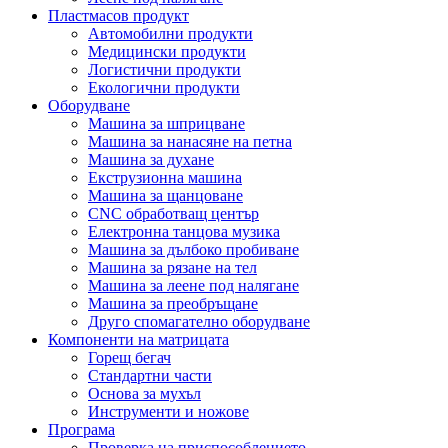
Пластмасов продукт
Автомобилни продукти
Медицински продукти
Логистични продукти
Екологични продукти
Оборудване
Машина за шприцване
Машина за нанасяне на петна
Машина за духане
Екструзионна машина
Машина за щанцоване
CNC обработващ център
Електронна танцова музика
Машина за дълбоко пробиване
Машина за рязане на тел
Машина за леене под налягане
Машина за преобръщане
Друго спомагателно оборудване
Компоненти на матрицата
Горещ бегач
Стандартни части
Основа за мухъл
Инструменти и ножове
Програма
Проверка на приспособлението