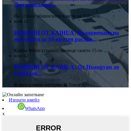
Лян присъства...
На 12 юни общинските власти на Тайджоу...
юли
11
НОВИНИ ОТ KAIHUA | Възприемане на
мисленето за 10-кратен растеж...
Kaihua Molds успешно проведе своето 15-то ...
юли
02
НОВИНИ ОТ KAIHUA | От Huangyan до
глобален...
В ексклузивно интервю за Towards No...
Изпрати имейл
WhatsApp
x