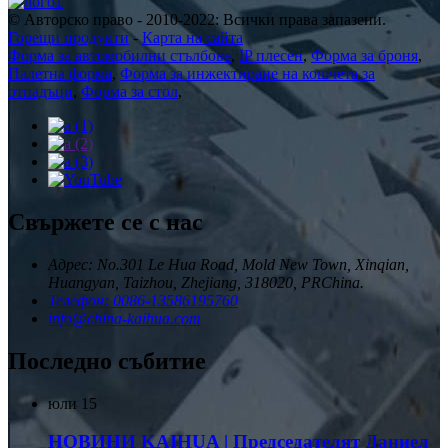
© Авторско право - 2010-2022: Всички права запазени.
Горещи продукти
-
Карта на сайта
Форма за автомобилни стълбове
,
IP плесен
,
Форма за броня
,
Палетна форма
,
Форма за инжектиране на кошчета за
отпадъци
,
Форма за стол
,
Свържете се с нас
Адрес: No.301 Le Hua Road, Mold New Town, Xinqian,
Huangyan, Taizhou, Zhejiang, 318020, PRChina.
Телефон: 0086-13586195760
info@china-kaihua.com
Последно събитие
юли
15
НОВИНИ KAIHUA | Председателят Даниел