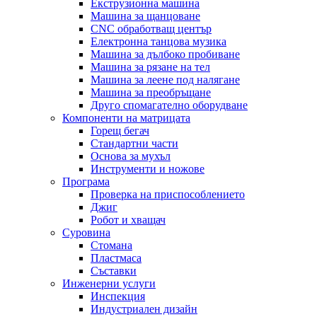
Екструзионна машина
Машина за щанцоване
CNC обработващ център
Електронна танцова музика
Машина за дълбоко пробиване
Машина за рязане на тел
Машина за леене под налягане
Машина за преобръщане
Друго спомагателно оборудване
Компоненти на матрицата
Горещ бегач
Стандартни части
Основа за мухъл
Инструменти и ножове
Програма
Проверка на приспособлението
Джиг
Робот и хващач
Суровина
Стомана
Пластмаса
Съставки
Инженерни услуги
Инспекция
Индустриален дизайн