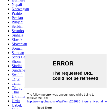
Burmese
Nepali
Norwegian
Pashto
Persian
Punjabi
Serbian
Sesotho
Sinhala
Slovak
Slovenian
Somali
Samoan
Scots Gaelic
Shona
Sindhi
Sundanese
Swahili
Tajik
Tamil
Telugu
Thai
Ukrainian
Urdu
Uzbek