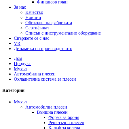
Финансов план
За нас
Качество
Новини
Обиколка на фабриката
Сертификат
Списък с инструментално оборудване
Свържете се с нас
VR
Динамика на производството
Дом
Продукт
Мухъл
Автомобилна плесен
Охладителна система за плесен
Категории
Мухъл
Автомобилна плесен
Външна плесен
Форма за броня
Решетъчна плесен
Калъф за колела