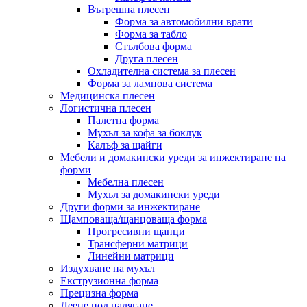
Вътрешна плесен
Форма за автомобилни врати
Форма за табло
Стълбова форма
Друга плесен
Охладителна система за плесен
Форма за лампова система
Медицинска плесен
Логистична плесен
Палетна форма
Мухъл за кофа за боклук
Калъф за щайги
Мебели и домакински уреди за инжектиране на
форми
Мебелна плесен
Мухъл за домакински уреди
Други форми за инжектиране
Щамповаща/щанцоваща форма
Прогресивни щанци
Трансферни матрици
Линейни матрици
Издухване на мухъл
Екструзионна форма
Прецизна форма
Леене под налягане