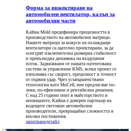
Форма за инжектиране на
автомобилен вентилатор, калъп за
автомобилни части
Kaihua Mold предефинира прецизността в
производството на автомобилни матрици.
Нашите матрици за кожуси на охлаждащи
вентилатори са щателно проектирани, за да
осигурят изключителна размерна стабилност
и превъзходна динамика на въздушния
поток. Задвижвани от нашата патентована
система за управление KMS, всеки проект се
изпълнява със скорост, прецизност и точност
от първия удар. Чрез усъвършенствани
технологии като MuCell, ние предлагаме по-
леки, по-ефективни и рентабилни решения.
С над 25 години опит в майсторството и
иновациите, Kaihua е доверен партньор на
водещите световни автомобилни
производители, превръщайки сложността в
високи постижения.
запитване
детайл