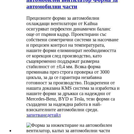
автомобилни части
Прецизните форми за автомобилни
охлаждащи вентилатори от Kaihua
осигуряват перфектен динамичен баланс
още от първия кадър. Проектирани със
собствени симетрични системи за насочване
и прецизен контрол на температурата,
нашите форми елиминират необходимостта
от корекция след производство, като
същевременно поддържат размерна
стабилност от ±0,4 мм. Всяка форма
преминава през строга проверка от 3000
цикъла, за да се гарантира незабавна
готовност за производство. Подкрепени от
нашата доказана KMS система за изработка и
нашите форми за дръжки са надеждни от
Mercedes-Benz, BYD и Tesla, тези форми са
създадени за надеждна работа в най-
взискателните автомобилни среди.
запитване
детайл