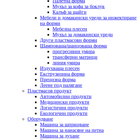
Палетна форма
Мухъл за кофа за боклук
Калъф за щайги
Мебели и домакински уреди за инжектиране
на форми
Мебелна плесен
Мухъл за домакински уреди
Други пластмасови форми
Щамповаща/щанцоваща форма
прогресивни умира
трансферни матрици
линия умира
Издухваща плесен
Екструзионна форма
Прецизна форма
Леене под налягане
Пластмасов продукт
Автомобилни продукти
Медицински продукти
Логистични продукти
Екологични продукти
Оборудване
Машина за шприцване
Машина за нанасяне на петна
Машина за духане