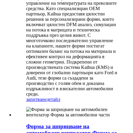
управление на температурата на превозните
средства. Като специализиран OEM
партньор, Kaihua предоставя цялостни
решения за персонализирани форми, които
включват цялостен DFM анализ, симулации
на потока в матрицата и техническа
поддръжка през целия живот. С
многоточково последователно управление
на клапаните, нашите форми постигат
оптимален баланс на потока на материала и
ефективен контрол на деформацията в
сложни геометрии. Подкрепени от
производствената система Kaihua (KMS) и
доверени от глобални партньори като Ford и
Audi, тези форми са създадени за
производство с голям обем и доказана
издръжливост в взискателни автомобилни
среди.
запитване
детайл
Форма за шприцване на
автомобилен вентилатор Форма за