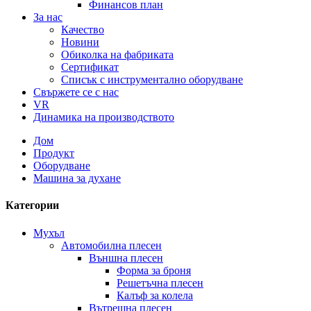
Финансов план
За нас
Качество
Новини
Обиколка на фабриката
Сертификат
Списък с инструментално оборудване
Свържете се с нас
VR
Динамика на производството
Дом
Продукт
Оборудване
Машина за духане
Категории
Мухъл
Автомобилна плесен
Външна плесен
Форма за броня
Решетъчна плесен
Калъф за колела
Вътрешна плесен