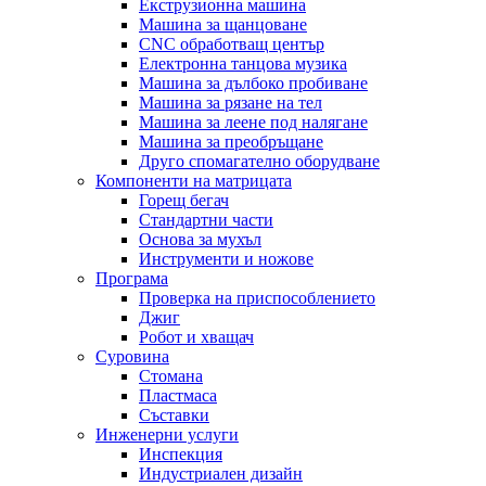
Екструзионна машина
Машина за щанцоване
CNC обработващ център
Електронна танцова музика
Машина за дълбоко пробиване
Машина за рязане на тел
Машина за леене под налягане
Машина за преобръщане
Друго спомагателно оборудване
Компоненти на матрицата
Горещ бегач
Стандартни части
Основа за мухъл
Инструменти и ножове
Програма
Проверка на приспособлението
Джиг
Робот и хващач
Суровина
Стомана
Пластмаса
Съставки
Инженерни услуги
Инспекция
Индустриален дизайн