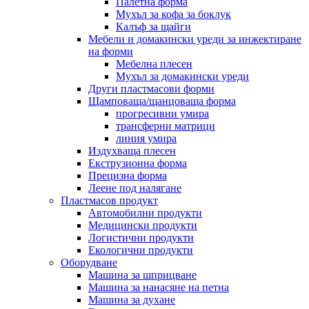
Палетна форма
Мухъл за кофа за боклук
Калъф за щайги
Мебели и домакински уреди за инжектиране
на форми
Мебелна плесен
Мухъл за домакински уреди
Други пластмасови форми
Щамповаща/щанцоваща форма
прогресивни умира
трансферни матрици
линия умира
Издухваща плесен
Екструзионна форма
Прецизна форма
Леене под налягане
Пластмасов продукт
Автомобилни продукти
Медицински продукти
Логистични продукти
Екологични продукти
Оборудване
Машина за шприцване
Машина за нанасяне на петна
Машина за духане