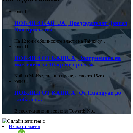
юли
15
НОВИНИ KAIHUA | Председателят Даниел
Лян присъства...
На 12 юни общинските власти на Тайджоу...
юли
11
НОВИНИ ОТ KAIHUA | Възприемане на
мисленето за 10-кратен растеж...
Kaihua Molds успешно проведе своето 15-то ...
юли
02
НОВИНИ ОТ KAIHUA | От Huangyan до
глобален...
В ексклузивно интервю за Towards No...
Изпрати имейл