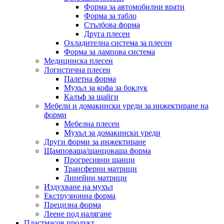
Форма за автомобилни врати
Форма за табло
Стълбова форма
Друга плесен
Охладителна система за плесен
Форма за лампова система
Медицинска плесен
Логистична плесен
Палетна форма
Мухъл за кофа за боклук
Калъф за щайги
Мебели и домакински уреди за инжектиране на
форми
Мебелна плесен
Мухъл за домакински уреди
Други форми за инжектиране
Щамповаща/щанцоваща форма
Прогресивни щанци
Трансферни матрици
Линейни матрици
Издухване на мухъл
Екструзионна форма
Прецизна форма
Леене под налягане
Пластмасов продукт