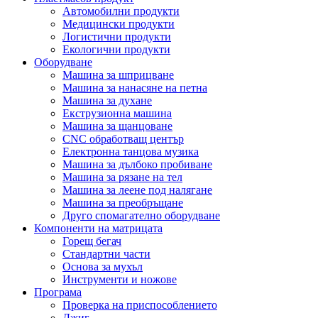
Автомобилни продукти
Медицински продукти
Логистични продукти
Екологични продукти
Оборудване
Машина за шприцване
Машина за нанасяне на петна
Машина за духане
Екструзионна машина
Машина за щанцоване
CNC обработващ център
Електронна танцова музика
Машина за дълбоко пробиване
Машина за рязане на тел
Машина за леене под налягане
Машина за преобръщане
Друго спомагателно оборудване
Компоненти на матрицата
Горещ бегач
Стандартни части
Основа за мухъл
Инструменти и ножове
Програма
Проверка на приспособлението
Джиг