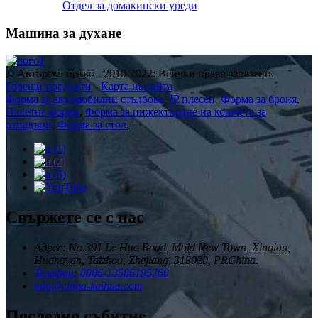
Отдел за домакински уреди
Машина за духане
© Авторско право - 2010-2022: Всички права запазени.
Горещи продукти
-
Карта на сайта
Форма за автомобилни стълбове
,
IP плесен
,
Форма за броня
,
Палетна форма
,
Форма за инжектиране на кошчета за
отпадъци
,
Форма за стол
,
Свържете се с нас
Адрес: No.301 Le Hua Road, Mold New Town, Xinqian,
Huangyan, Taizhou, Zhejiang, 318020, PRChina.
Телефон: 0086-13586195760
info@china-kaihua.com
Последно събитие