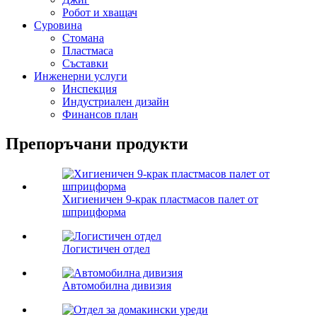
Робот и хващач
Суровина
Стомана
Пластмаса
Съставки
Инженерни услуги
Инспекция
Индустриален дизайн
Финансов план
Препоръчани продукти
Хигиеничен 9-крак пластмасов палет от
шприцформа
Логистичен отдел
Автомобилна дивизия