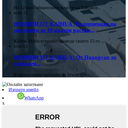
На 12 юни общинските власти на Тайджоу...
юли
11
НОВИНИ ОТ KAIHUA | Възприемане на
мисленето за 10-кратен растеж...
Kaihua Molds успешно проведе своето 15-то ...
юли
02
НОВИНИ ОТ KAIHUA | От Huangyan до
глобален...
В ексклузивно интервю за Towards No...
Изпрати имейл
WhatsApp
x