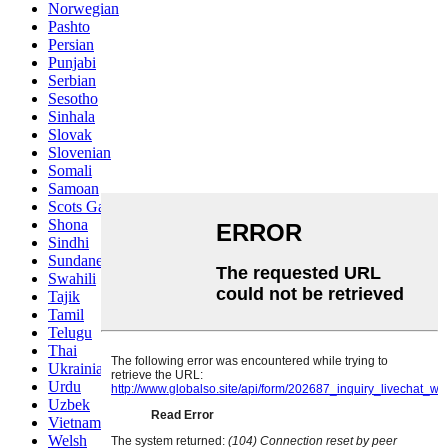
Norwegian
Pashto
Persian
Punjabi
Serbian
Sesotho
Sinhala
Slovak
Slovenian
Somali
Samoan
Scots Gaelic
Shona
Sindhi
Sundanese
Swahili
Tajik
Tamil
Telugu
Thai
Ukrainian
Urdu
Uzbek
Vietnamese
Welsh