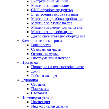
Екструзионна машина
Машина за щанцоване
CNC обработващ център
Електронна танцова музика
Машина за дълбоко пробиване
Машина за рязане на тел
Машина за леене под налягане
Машина за преобръщане
Друго спомагателно оборудване
Компоненти на матрицата
Горещ бегач
Стандартни части
Основа за мухъл
Инструменти и ножове
Програма
Проверка на приспособлението
Джиг
Робот и хващач
Суровина
Стомана
Пластмаса
Съставки
Инженерни услуги
Инспекция
Индустриален дизайн