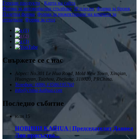
Горещи продукти
-
Карта на сайта
Форма за автомобилни стълбове
,
IP плесен
,
Форма за броня
,
Палетна форма
,
Форма за инжектиране на кошчета за
отпадъци
,
Форма за стол
,
Свържете се с нас
Адрес: No.301 Le Hua Road, Mold New Town, Xinqian,
Huangyan, Taizhou, Zhejiang, 318020, PRChina.
Телефон: 0086-13586195760
info@china-kaihua.com
Последно събитие
юли
15
НОВИНИ KAIHUA | Председателят Даниел
Лян присъства...