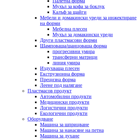
Палетна форма
Мухъл за кофа за боклук
Калъф за щайги
Мебели и домакински уреди за инжектиране
на форми
Мебелна плесен
Мухъл за домакински уреди
Други пластмасови форми
Щамповаща/щанцоваща форма
прогресивни умира
трансферни матрици
линия умира
Издухваща плесен
Екструзионна форма
Прецизна форма
Леене под налягане
Пластмасов продукт
Автомобилни продукти
Медицински продукти
Логистични продукти
Екологични продукти
Оборудване
Машина за шприцване
Машина за нанасяне на петна
Машина за духане