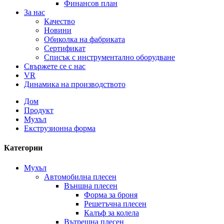
Финансов план
За нас
Качество
Новини
Обиколка на фабриката
Сертификат
Списък с инструментално оборудване
Свържете се с нас
VR
Динамика на производството
Дом
Продукт
Мухъл
Екструзионна форма
Категории
Мухъл
Автомобилна плесен
Външна плесен
Форма за броня
Решетъчна плесен
Калъф за колела
Вътрешна плесен