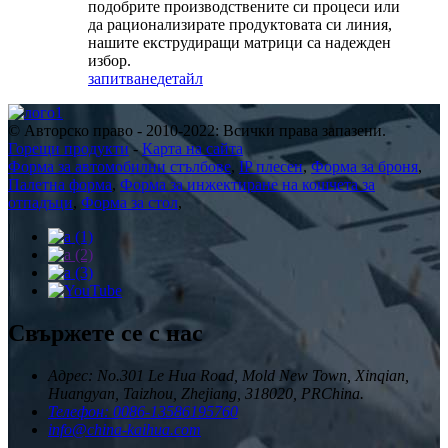
подобрите производствените си процеси или
да рационализирате продуктовата си линия,
нашите екструдиращи матрици са надежден
избор.
запитване
детайл
© Авторско право - 2010-2022: Всички права запазени.
Горещи продукти
-
Карта на сайта
Форма за автомобилни стълбове
,
IP плесен
,
Форма за броня
,
Палетна форма
,
Форма за инжектиране на кошчета за
отпадъци
,
Форма за стол
,
Свържете се с нас
Адрес: No.301 Le Hua Road, Mold New Town, Xinqian,
Huangyan, Taizhou, Zhejiang, 318020, PRChina.
Телефон: 0086-13586195760
info@china-kaihua.com