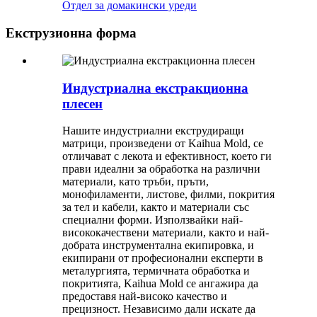
Отдел за домакински уреди
Екструзионна форма
Индустриална екстракционна
плесен
Нашите индустриални екструдиращи
матрици, произведени от Kaihua Mold, се
отличават с лекота и ефективност, което ги
прави идеални за обработка на различни
материали, като тръби, пръти,
монофиламенти, листове, филми, покрития
за тел и кабели, както и материали със
специални форми. Използвайки най-
висококачествени материали, както и най-
добрата инструментална екипировка, и
екипирани от професионални експерти в
металургията, термичната обработка и
покритията, Kaihua Mold се ангажира да
предоставя най-високо качество и
прецизност. Независимо дали искате да