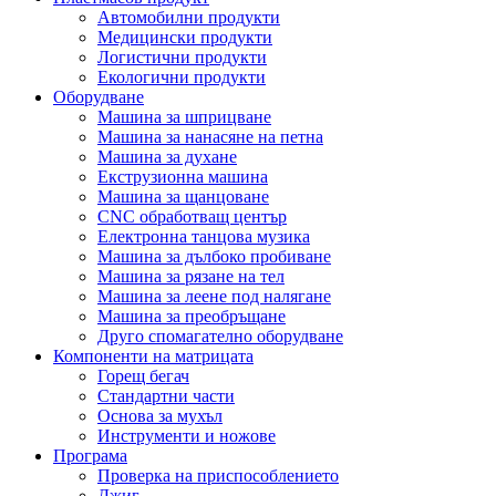
Автомобилни продукти
Медицински продукти
Логистични продукти
Екологични продукти
Оборудване
Машина за шприцване
Машина за нанасяне на петна
Машина за духане
Екструзионна машина
Машина за щанцоване
CNC обработващ център
Електронна танцова музика
Машина за дълбоко пробиване
Машина за рязане на тел
Машина за леене под налягане
Машина за преобръщане
Друго спомагателно оборудване
Компоненти на матрицата
Горещ бегач
Стандартни части
Основа за мухъл
Инструменти и ножове
Програма
Проверка на приспособлението
Джиг