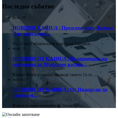
Последно събитие
юли
15
НОВИНИ KAIHUA | Председателят Даниел
Лян присъства...
На 12 юни общинските власти на Тайджоу...
юли
11
НОВИНИ ОТ KAIHUA | Възприемане на
мисленето за 10-кратен растеж...
Kaihua Molds успешно проведе своето 15-то ...
юли
02
НОВИНИ ОТ KAIHUA | От Huangyan до
глобален...
В ексклузивно интервю за Towards No...