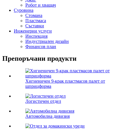
Робот и хващач
Суровина
Стомана
Пластмаса
Съставки
Инженерни услуги
Инспекция
Индустриален дизайн
Финансов план
Препоръчани продукти
Хигиеничен 9-крак пластмасов палет от
шприцформа
Логистичен отдел
Автомобилна дивизия