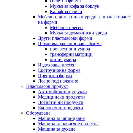
Палетна форма
Мухъл за кофа за боклук
Калъф за щайги
Мебели и домакински уреди за инжектиране
на форми
Мебелна плесен
Мухъл за домакински уреди
Други пластмасови форми
Щамповаща/щанцоваща форма
прогресивни умира
трансферни матрици
линия умира
Издухваща плесен
Екструзионна форма
Прецизна форма
Леене под налягане
Пластмасов продукт
Автомобилни продукти
Медицински продукти
Логистични продукти
Екологични продукти
Оборудване
Машина за шприцване
Машина за нанасяне на петна
Машина за духане