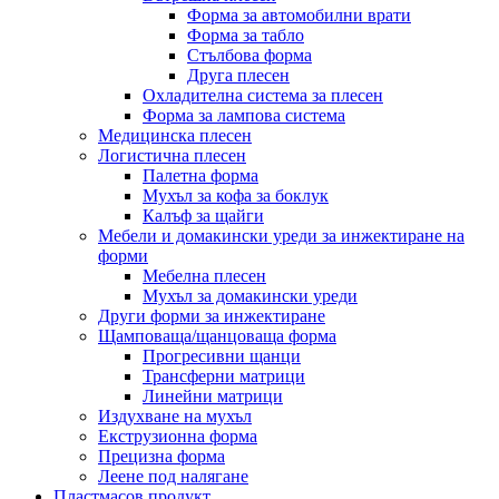
Форма за автомобилни врати
Форма за табло
Стълбова форма
Друга плесен
Охладителна система за плесен
Форма за лампова система
Медицинска плесен
Логистична плесен
Палетна форма
Мухъл за кофа за боклук
Калъф за щайги
Мебели и домакински уреди за инжектиране на
форми
Мебелна плесен
Мухъл за домакински уреди
Други форми за инжектиране
Щамповаща/щанцоваща форма
Прогресивни щанци
Трансферни матрици
Линейни матрици
Издухване на мухъл
Екструзионна форма
Прецизна форма
Леене под налягане
Пластмасов продукт