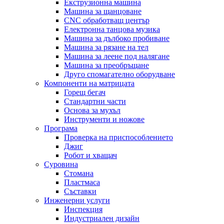
Екструзионна машина
Машина за щанцоване
CNC обработващ център
Електронна танцова музика
Машина за дълбоко пробиване
Машина за рязане на тел
Машина за леене под налягане
Машина за преобръщане
Друго спомагателно оборудване
Компоненти на матрицата
Горещ бегач
Стандартни части
Основа за мухъл
Инструменти и ножове
Програма
Проверка на приспособлението
Джиг
Робот и хващач
Суровина
Стомана
Пластмаса
Съставки
Инженерни услуги
Инспекция
Индустриален дизайн