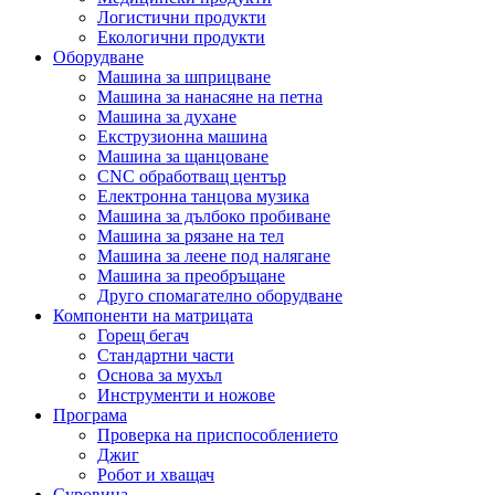
Логистични продукти
Екологични продукти
Оборудване
Машина за шприцване
Машина за нанасяне на петна
Машина за духане
Екструзионна машина
Машина за щанцоване
CNC обработващ център
Електронна танцова музика
Машина за дълбоко пробиване
Машина за рязане на тел
Машина за леене под налягане
Машина за преобръщане
Друго спомагателно оборудване
Компоненти на матрицата
Горещ бегач
Стандартни части
Основа за мухъл
Инструменти и ножове
Програма
Проверка на приспособлението
Джиг
Робот и хващач
Суровина