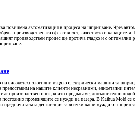
ва повишена автоматизация в процеса на шприцване. Чрез автом
обрява производствената ефективност, качеството и капацитета. 
ашият производствен процес ще протича гладко и с оптимални р
шприцване.
ане
о на високотехнологични изцяло електрически машини за шприц
а предоставим на нашите клиенти несравними, едноетапни инте
тият производствен опит, които предлагаме, допълнително подоб
а постоянно променящите се нужди на пазара. В Kaihua Mold се 
ави предпочитаната дестинация за всички ваши нужди от шприцв