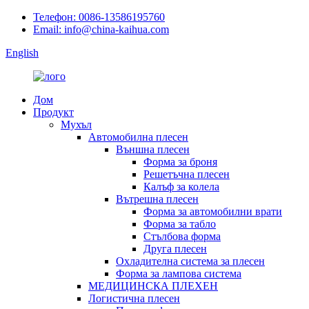
Телефон: 0086-13586195760
Email: info@china-kaihua.com
English
Дом
Продукт
Мухъл
Автомобилна плесен
Външна плесен
Форма за броня
Решетъчна плесен
Калъф за колела
Вътрешна плесен
Форма за автомобилни врати
Форма за табло
Стълбова форма
Друга плесен
Охладителна система за плесен
Форма за лампова система
МЕДИЦИНСКА ПЛЕХЕН
Логистична плесен