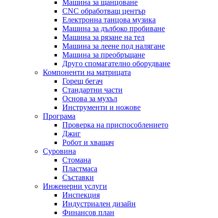
Машина за щанцоване
CNC обработващ център
Електронна танцова музика
Машина за дълбоко пробиване
Машина за рязане на тел
Машина за леене под налягане
Машина за преобръщане
Друго спомагателно оборудване
Компоненти на матрицата
Горещ бегач
Стандартни части
Основа за мухъл
Инструменти и ножове
Програма
Проверка на приспособлението
Джиг
Робот и хващач
Суровина
Стомана
Пластмаса
Съставки
Инженерни услуги
Инспекция
Индустриален дизайн
Финансов план