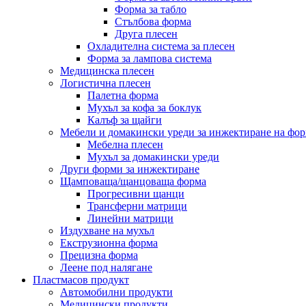
Форма за табло
Стълбова форма
Друга плесен
Охладителна система за плесен
Форма за лампова система
Медицинска плесен
Логистична плесен
Палетна форма
Мухъл за кофа за боклук
Калъф за щайги
Мебели и домакински уреди за инжектиране на фо
Мебелна плесен
Мухъл за домакински уреди
Други форми за инжектиране
Щамповаща/щанцоваща форма
Прогресивни щанци
Трансферни матрици
Линейни матрици
Издухване на мухъл
Екструзионна форма
Прецизна форма
Леене под налягане
Пластмасов продукт
Автомобилни продукти
Медицински продукти