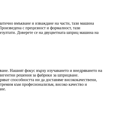
атично вмъкване и изваждане на части, тази машина
Произведена с прецизност и формалност, тази
езултати. Доверете се на двуцветната шприц машина на
ване. Нашият фокус върху изучаването и внедряването на
лигентни решения за фабрики за шприцване.
ряват способността ни да доставяме висококачествени,
стремим към професионализъм, високо качество и
ане.