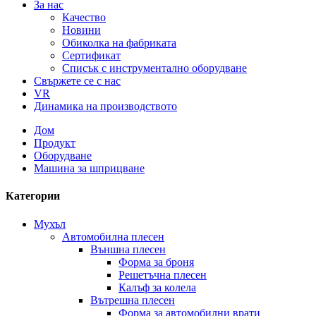
За нас
Качество
Новини
Обиколка на фабриката
Сертификат
Списък с инструментално оборудване
Свържете се с нас
VR
Динамика на производството
Дом
Продукт
Оборудване
Машина за шприцване
Категории
Мухъл
Автомобилна плесен
Външна плесен
Форма за броня
Решетъчна плесен
Калъф за колела
Вътрешна плесен
Форма за автомобилни врати