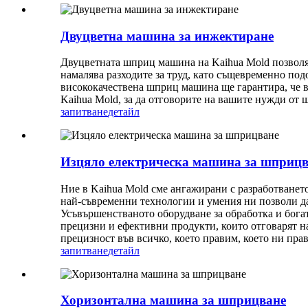
Двуцветна машина за инжектиране
Двуцветната шприц машина на Kaihua Mold позволя
намалява разходите за труд, като същевременно под
висококачествена шприц машина ще гарантира, че в
Kaihua Mold, за да отговорите на вашите нужди от 
запитване
детайл
Изцяло електрическа машина за шприцв
Ние в Kaihua Mold сме ангажирани с разработванет
най-съвременни технологии и умения ни позволи д
Усъвършенстваното оборудване за обработка и бога
прецизни и ефективни продукти, които отговарят н
прецизност във всичко, което правим, което ни пр
запитване
детайл
Хоризонтална машина за шприцване