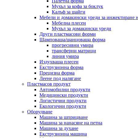
Палетна форма
Мухъл за кофа за боклук
Калъф за щайги
Мебели и домакински уреди за инжектиране 
Мебелна плесен
Мухъл за домакински уреди
Други пластмасови форми
Щамповаща/щанцоваща форма
прогресивни умира
трансферни матрици
линия умира
Издухваща плесен
Екструзионна форма
Прецизна форма
Леене под налягане
Пластмасов продукт
Автомобилни продукти
Медицински продукти
Логистични продукти
Екологични продукти
Оборудване
Машина за шприцване
Машина за нанасяне на петна
Машина за духане
Екструзионна машина